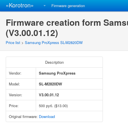
«Korotron»
Firmware generation
Firmware creation form Sam
(V3.00.01.12)
Price list
>
Samsung ProXpress SL-M2820DW
Description
Vendor:
Samsung ProXpress
Model:
SL-M2820DW
Version:
V3.00.01.12
Price:
500 руб. ($13.00)
Original firmware:
Download